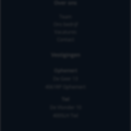
Over ons
Team
Ons bedrijf
Vacatures
Contact
Vestigingen
Ophemert
De Geer 13
4061RP Ophemert
Tiel
De Vlonder 10
4005LH Tiel