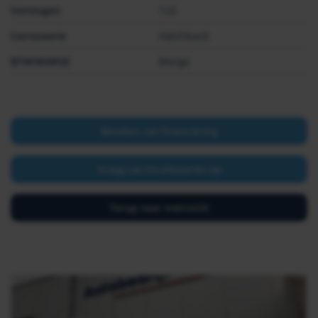
Vermogen
122
Carrosserie
Hatchback
BTW/MARGE
Marge
Bereken uw financiering
Vraag uw inruilwaarde op
Terug naar overzicht