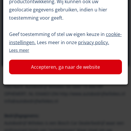
productontwikkeling. Wij kunnen ook uw
Inruilvoorstel
geolocatie gegevens gebruiken, indien u hier
toestemming voor geeft.
Kilometerstand
146916
Geef toestemming of stel uw eigen keuze in
cookie-
Bouwjaar
2013
instellingen.
Lees meer in onze
privacy policy.
Brandstof
Benzine
Lees meer
Transmissie
Handgeschakeld
Accepteren, ga naar de website
Details van deze auto
Fabrikant: Autobedrijf Willekes De Geer 13 4061RP
OPHEMERT, NL 0344651294 http://www.autobedrijfwillekes.nl
info@autobedrijfwillekes.nl
Bedrijfsgegevens:
Autobedrijf Willekes is een Bosch Car Dealerbedrijf waar een
enthousiast team van "automensen" klaar staat om uw