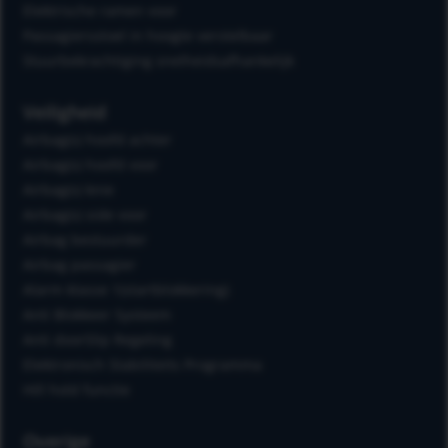
Elektrische ramen voor
Passagiersstoel in hoogte verstelbaar
Stuurbekrachtiging snelheidsafhankelijk
Veiligheid
Airbag(s) hoofd achter
Airbag(s) hoofd voor
Airbag(s) knie
Airbag(s) side voor
Airbag bestuurder
Airbag passagier
Alarm klasse 1(startblokkering)
Anti Blokkeer Systeem
Anti doorSlip Regeling
Elektronisch Stabiliteits Programma
Hill hold functie
Overige