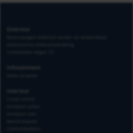
Exterieur
Buitenspiegels elektrisch verstel- en verwarmbaar
Elektronische remkrachtverdeling
Lichtmetalen velgen 15"
Infotainment
Radio cd speler
Interieur
Cruise control
Armsteun achter
Armsteun voor
Boordcomputer
Comfortstoel(en)