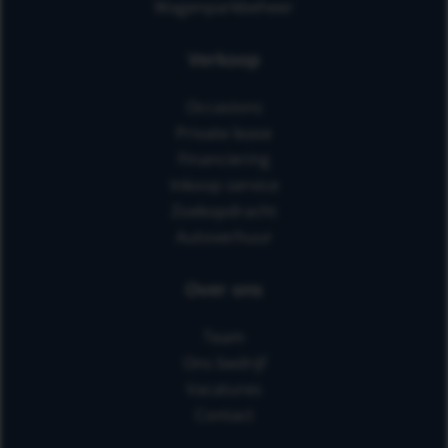
Wagenparkbeheer
Verkoop
Occasions
Private lease
Financiering
Inkoop service
Zoekopdracht
Autoverhuur
Over ons
Team
Ons bedrijf
Vacatures
Contact