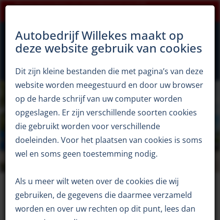
Klanten beoordelen ons gemiddeld met een 9,5!
×
0344 65 12 94
Openingstijden zomerperiode
Autobedrijf Willekes maakt op
deze website gebruik van cookies
Dit zijn kleine bestanden die met pagina’s van deze
Autobedrijf Willekes
Diensten
Bandenservice
website worden meegestuurd en door uw browser
op de harde schrijf van uw computer worden
opgeslagen. Er zijn verschillende soorten cookies
die gebruikt worden voor verschillende
doeleinden. Voor het plaatsen van cookies is soms
wel en soms geen toestemming nodig.
Bandenservice
Als u meer wilt weten over de cookies die wij
gebruiken, de gegevens die daarmee verzameld
In 2008 zijn wij van start gegaan met onze
worden en over uw rechten op dit punt, lees dan
Bandenservice. Deze biedt u kwaliteit tegen