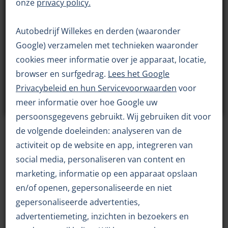
concurrende prijzen met een eerlijk advies.
onze
privacy policy.
Autobedrijf Willekes beschikt over een uitgebreid
Autobedrijf Willekes en derden (waaronder
assortiment banden. Zowel van ons huismerk Semperit
Google) verzamelen met technieken waaronder
als ook diverse andere merken zijn banden uit
voorraad leverbaar. Mocht u specifieke wensen hebben
cookies meer informatie over je apparaat, locatie,
dan kan dit snel geregeld worden. Onze medewerkers
browser en surfgedrag.
Lees het Google
zijn goed opgeleid en volgen regelmatig trainingen om
Privacybeleid en hun Servicevoorwaarden
voor
op de hoogte te zijn van alle nieuwe technieken en
meer informatie over hoe Google uw
ontwikkelingen. Hierdoor bent u verzekerd van een
persoonsgegevens gebruikt. Wij gebruiken dit voor
juist advies.
de volgende doeleinden: analyseren van de
Aanschaf, controle en onderhoud
activiteit op de website en app, integreren van
social media, personaliseren van content en
U kunt bij ons terecht voor de aanschaf van nieuwe
marketing, informatie op een apparaat opslaan
personenwagenbanden, banden voor lichte
en/of openen, gepersonaliseerde en niet
bedrijfswagens of (lichtmetalen) wielen, maar
natuurlijk ook voor aanvullende diensten. Zo kunt u bij
gepersonaliseerde advertenties,
ons uw banden vakkundig laten controleren op de
advertentiemeting, inzichten in bezoekers en
juiste bandenspanning.