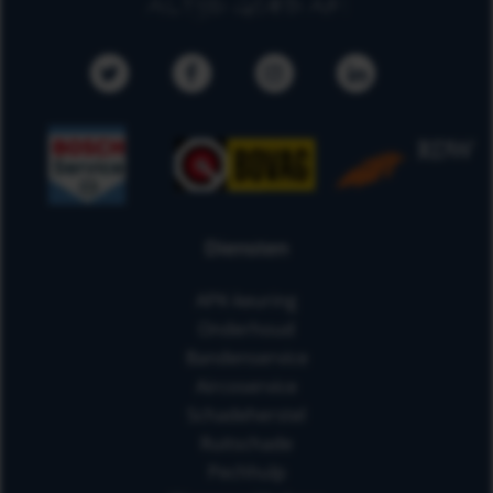
Diensten
APK-keuring
Onderhoud
Bandenservice
Aircoservice
Schadeherstel
Ruitschade
Pechhulp