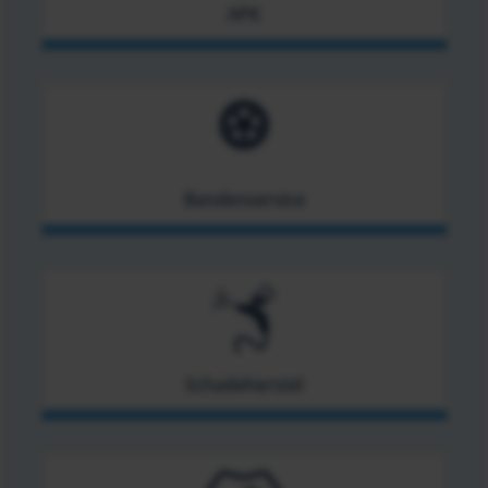
APK
Bandenservice
Schadeherstel