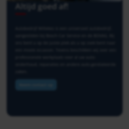
Altijd goed af!
Autobedrijf Willekes is een universeel autobedrijf,
aangesloten bij Bosch Car Service en de BOVAG. Bij
ons bent u op de juiste plek als u op zoek bent naar
een mooie occasion. Tevens beschikken wij over een
professionele werkplaats voor al uw auto-
onderhoud, reparaties en andere auto gerelateerde
zaken.
Neem contact op