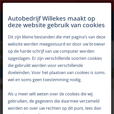
Klanten beoordelen ons gemiddeld met een 9,5!
×
0344 65 12 94
Openingstijden zomerperiode
Autobedrijf Willekes maakt op
deze website gebruik van cookies
Dit zijn kleine bestanden die met pagina’s van deze
Autobedrijf Willekes
Zoekopdracht
website worden meegestuurd en door uw browser
op de harde schrijf van uw computer worden
opgeslagen. Er zijn verschillende soorten cookies
die gebruikt worden voor verschillende
doeleinden. Voor het plaatsen van cookies is soms
wel en soms geen toestemming nodig.
Zoekopdracht
Als u meer wilt weten over de cookies die wij
gebruiken, de gegevens die daarmee verzameld
Het is altijd prettig om uw auto bij een vertouwd
worden en over uw rechten op dit punt, lees dan
autobedrijf te kopen. Is uw droomoccasion niet