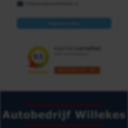
info@autobedrijfwillekes.nl
Afspraak maken