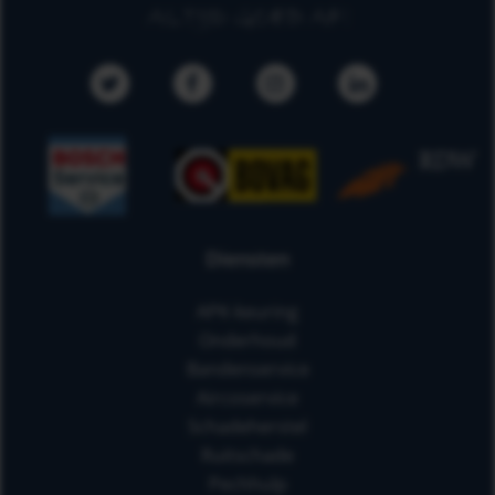
Diensten
APK-keuring
Onderhoud
Bandenservice
Aircoservice
Schadeherstel
Ruitschade
Pechhulp