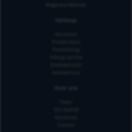
Wagenparkbeheer
Verkoop
Occasions
Private lease
Financiering
Inkoop service
Zoekopdracht
Autoverhuur
Over ons
Team
Ons bedrijf
Vacatures
Contact