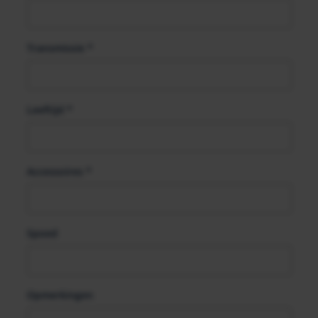
Transmissie
*
Leeftijd
*
Accessoires
*
Spoed
Opmerkingen