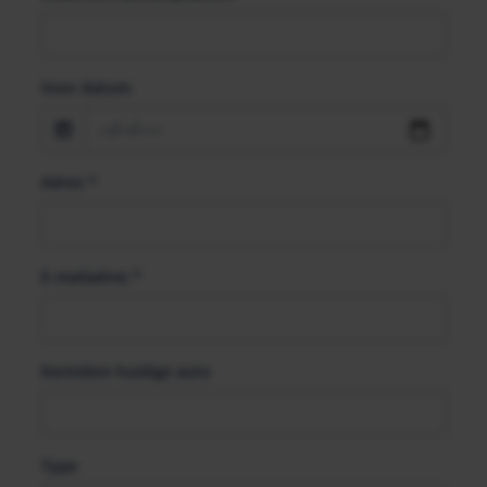
Voor datum
Adres
*
E-mailadres
*
Kenteken huidige auto
Type