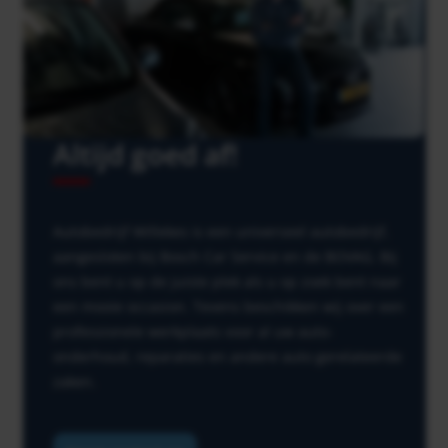
Altijd goed af!
Autobedrijf Willekes is een universeel autobedrijf,
aangesloten bij Bosch Car Service en de BOVAG. Bij
ons bent u op de juiste plek als u op zoek bent naar
een mooie occasion. Tevens beschikken wij over een
professionele werkplaats voor al uw auto-
onderhoud, reparaties en andere auto gerelateerde
zaken.