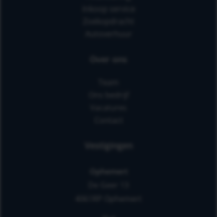
Inkoop service
Zoekopdracht
Autoverhuur
Over ons
Team
Ons bedrijf
Vacatures
Contact
Vestigingen
Ophemert
De Geer 13
4061RP Ophemert