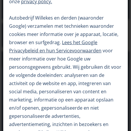
onze
privacy policy.
Autobedrijf Willekes en derden (waaronder
Google) verzamelen met technieken waaronder
cookies meer informatie over je apparaat, locatie,
browser en surfgedrag.
Lees het Google
Privacybeleid en hun Servicevoorwaarden
voor
meer informatie over hoe Google uw
Pakket 1
persoonsgegevens gebruikt. Wij gebruiken dit voor
de volgende doeleinden: analyseren van de
VERKOOPPRIJS
LEASEPRIJS
activiteit op de website en app, integreren van
€ 395
€
7,26
social media, personaliseren van content en
marketing, informatie op een apparaat opslaan
Proefrit maken
en/of openen, gepersonaliseerde en niet
gepersonaliseerde advertenties,
Inruilvoorstel
advertentiemeting, inzichten in bezoekers en