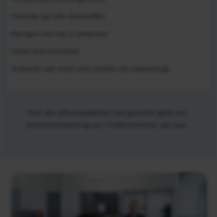
Controle van alle vloeistoffen
Reinigen van het in-/exterieur
Halve tank brandstof
Vrijwaren van inruil auto (indien van toepassing)
Voor alle afleverpakketten met garantie geldt een
kilometerbeperking van 15.000 kilometer per jaar.