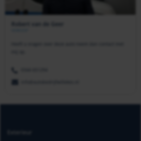
Robert van de Geer
VERKOOP
Heeft u vragen over deze auto neem dan contact met
mij op.
0344 651294
info@autobedrijfwillekes.nl
Exterieur