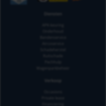
Diensten
APK-keuring
Onderhoud
Bandenservice
Aircoservice
Schadeherstel
Ruitschade
Pechhulp
Wagenparkbeheer
Verkoop
Occasions
Private lease
Financiering