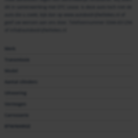
dit in samenwerking met DTC Lease. Is deze auto toch niet de
auto die u zoekt, kijk dan op www.autobedrijfwillekes.nl of
geef uw wensen aan ons door. Telefoonnummer 0344-651294
of info@autobedrijfwillekes.nl
Merk
Transmissie
Model
Aantal cilinders
Uitvoering
Vermogen
Carrosserie
BTW/MARGE