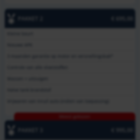
PAKKET 2
€ 695,00
Kleine beurt
Nieuwe APK
3 maanden garantie op motor en versnellingsbak*
Controle van alle vloeistoffen
Wassen + uitzuigen
Halve tank brandstof
Vrijwaren van inruil auto (indien van toepassing)
Meest gekozen
PAKKET 3
€ 995,00