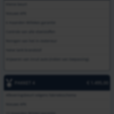
Kleine beurt
Nieuwe APK
6 maanden Willekes garantie
Controle van alle vloeistoffen
Reinigen van het in-/exterieur
Halve tank brandstof
Vrijwaren van inruil auto (indien van toepassing)
PAKKET 4
€ 1.495,00
Afleveringsbeurt volgens fabrieksschema
Nieuwe APK
12 maanden BOVAG garantie