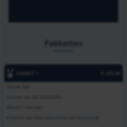
Pakketten
PAKKET 1
€ 395,00
Nieuwe APK
Controle van alle vloeistoffen
Wassen + uitzuigen
Vrijwaren van inruil auto (indien van toepassing)