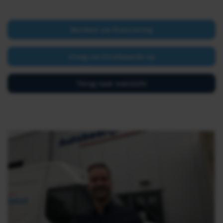
Bereken uw financiering
Vraag uw inruilwaarde op
Terug naar overzicht