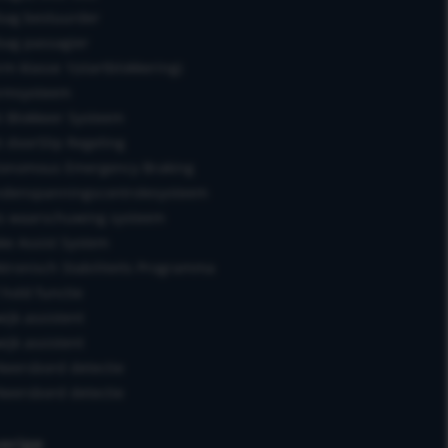
bag bestuurder
bag passagier
rm klasse 1(startblokkering)
rmsysteem
i Blokkeer Systeem
i doorSlip Regeling
onomous Emergency Braking
denspanningscontrolesysteem
s waarschuwing systeem
ke Assist System
ktronisch Stabiliteits Programma
l hold functie
wijk assistent
wijk assistent
keersbord detectie
keersbord detectie
erige