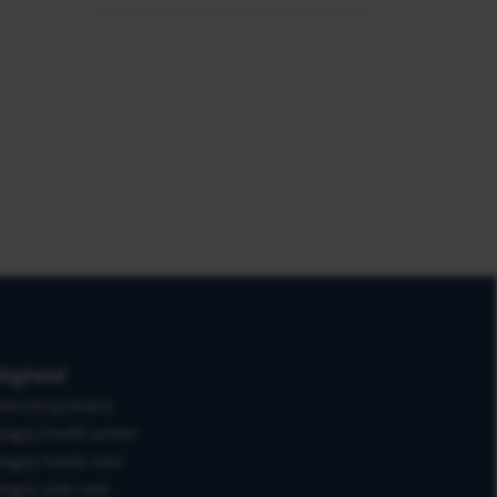
iligheid
teruitrijcamera
bag(s) hoofd achter
bag(s) hoofd voor
bag(s) side voor