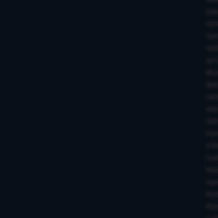
Da
lic
lux
Vol
air
Blu
Bot
cen
ext
Gel
hem
int
lux
Mat
Opl
Rij
Rij