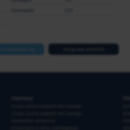
Carrosserie
SUV
w inruilwaarde op
Terug naar overzicht
Interieur
Ve
Cruise control adaptief met stop&go
Ach
Cruise control adaptief met stop&go
Air
Voorstoelen verwarmd
Air
Achterbank in delen neerklapbaar
Air