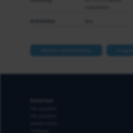
Competition
BTW/MARGE
Btw
Bereken uw financiering
Vraag u
Exterieur
File assistent
File assistent
Keyless entry
Trekhaak