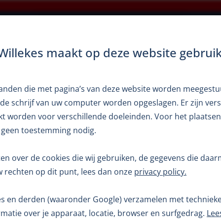
×
Openingstijden zomerperiode
Home
Occasions
Verkoop
Diensten
Verh
 Willekes maakt op deze website gebrui
tion Competition
estanden die met pagina’s van deze website worden meegest
de schrijf van uw computer worden opgeslagen. Er zijn vers
kt worden voor verschillende doeleinden. Voor het plaatsen
 geen toestemming nodig.
ten over de cookies die wij gebruiken, de gegevens die da
V
 rechten op dit punt, lees dan onze
privacy policy.
kes en derden (waaronder Google) verzamelen met technie
matie over je apparaat, locatie, browser en surfgedrag.
Lee