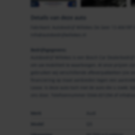
Details van deze auto
Fabrikant: Autobedrijf Willekes De Geer 13 4061RP
info@autobedrijfwillekes.nl
Bedrijfsgegevens:
Autobedrijf Willekes is een Bosch Car Dealerbedrij
om uw mobiliteit te waarborgen. Al onze prijzen zi
gebruiken wij verschillende afleverpakketten (zie 
financiering op maat aanbieden tegen een aantrekk
Lease. Is deze auto toch niet de auto die u zoekt, 
ons door. Telefoonnummer 0344-651294 of info@aut
Merk
Audi
Model
Q5
Uitvoering
50 TFSI e S edition