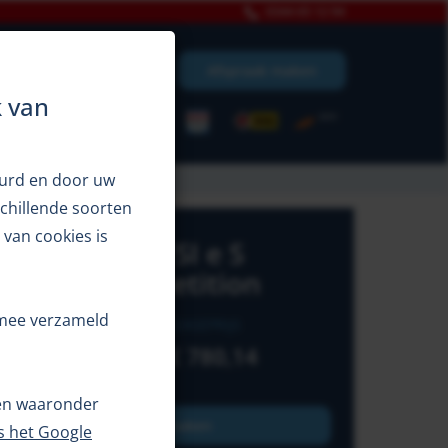
0344 65 12 94
Afspraak maken
uur
Over ons
k van
uurd en door uw
chillende soorten
 van cookies is
Audi Q5 50 TFSI e S
edition Competition
armee verzameld
ERKOOPPRIJS
LEASEPRIJS
€ 41.950
€
780,14
ken waaronder
Proefrit maken
s het Google