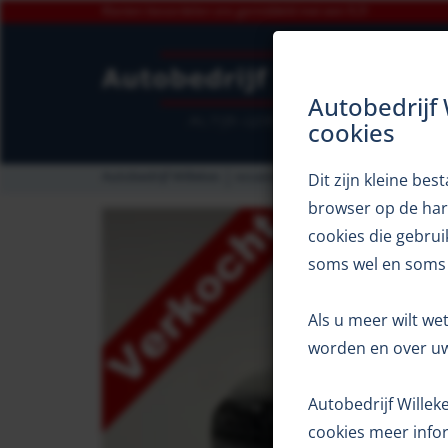
Klanten beoordelen ons gemiddeld met een 9,5!
Autobedrijf
cookies
Autobedrijf Willekes
occasions
Audi Q5 50 TFSI e S edi
Dit zijn kleine b
browser op de har
cookies die gebrui
soms wel en soms
Als u meer wilt we
worden en over uw
Autobedrijf Wille
cookies meer infor