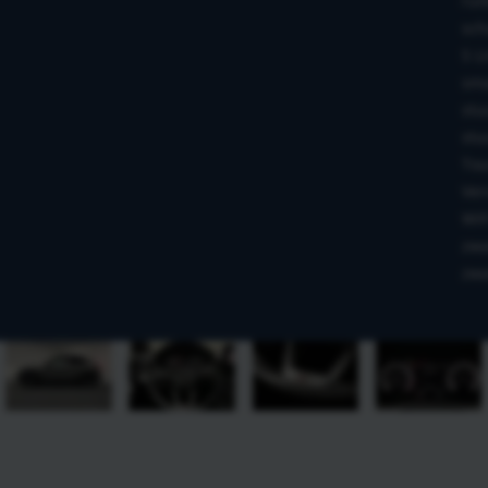
rui
sch
S L
sma
stu
stu
Tou
Ver
WiF
zwa
zwa