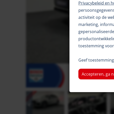
Privacybeleid en 
persoonsgegevens 
activiteit op de w
marketing, inform
gepersonaliseerde 
productontwikkelin
toestemming voor 
Geef toestemming 
Accepteren, ga n