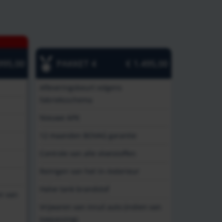
995,00
PAKKET 4
€ 1.495,00
Afleveringsbeurt volgens
fabrieksschema
Nieuwe APK
12 maanden BOVAG garantie
Controle van alle vloeistoffen
Reinigen van het in-/exterieur
Halve tank brandstof
en van
Vrijwaren van inruil auto (indien van
toepassing)