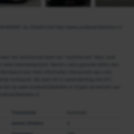
 OPHEMERT, NL 0344651294 http://www.autobedrijfwillekes.nl
f waar een enthousiast team van "automensen" klaar staat
jn netto meeneemprijzen. Mocht u extra garantie willen dan
onderstaand voor meer informatie). Ook kunnen wij u een
elijk rentetarief. Wij doen dit in samenwerking met DTC
kijk dan op www.autobedrijfwillekes.nl of geef uw wensen aan
obedrijfwillekes.nl
Transmissie
Automaat
Aantal cilinders
4
Vermogen
299