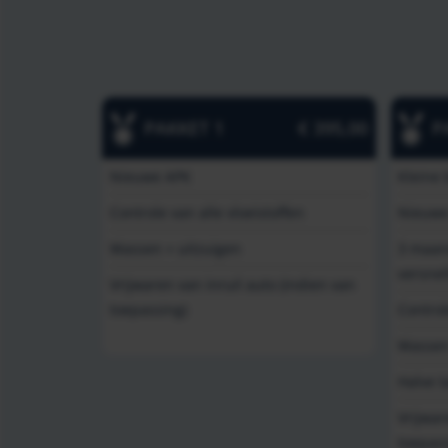
PAKKET 1
€ 395,00
P
Nieuwe APK
Kleine 
Controle van alle vloeistoffen
Nieuwe
Wassen + uitzuigen
3 maan
versnel
Vrijwaren van inruil auto (indien van
toepassing)
Control
Wassen
Halve t
Vrijwar
toepass