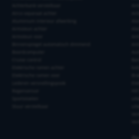
Achterbank verstelbaar
Air
Airco separaat achter
Air
Aluminium interieur afwerking
Ala
Armsteun achter
Ala
Armsteun voor
Ant
Binnenspiegel automatisch dimmend
Ant
Boordcomputer
Aut
Cruise control
Ban
Elektrische ramen achter
bot
Elektrische ramen voor
Bra
Lederen versnellingspook
Ele
Regensensor
Hil
Sportstoelen
uit
Stuur verstelbaar
uit
Ver
Ver
Ov