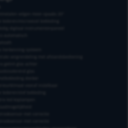
b
htmetalen velgen meer-spaaks 20"
e lederen/microvezel bekleding
ledig digitaal instrumentenpaneel
co automatisch
etooth
s herkenning systeem
trale vergrendeling met afstandsbediening
ra getint glas achter
uidsisolerend glas
elbekleding donker
erieurklimaat vooraf instelbaar
e lederen/stof bekleding
rix led koplampen
aadmogelijkheid
strooksensor met correctie
strooksensor met correctie