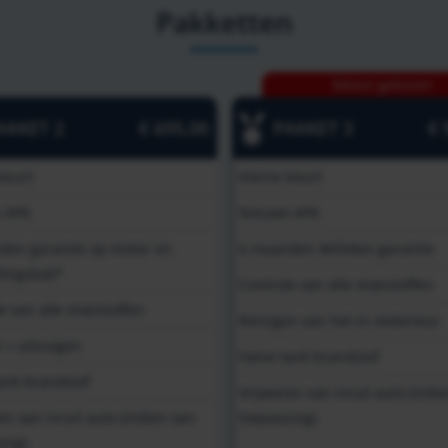
Pakketten
Meest gekozen
AKKET 2
€ 695,00
PAKKET 3
€ 
beurt
Kleine beurt
 APK
Nieuwe APK
den garantie op motor en
6 maanden Willekes garantie
lingsbak*
Controle van alle vloeistoffen
e van alle vloeistoffen
Reinigen van het in-/exterieur
 + uitzuigen
Halve tank brandstof
ank brandstof
Vrijwaren van inruil auto (indi
en van inruil auto (indien van
toepassing)
ing)