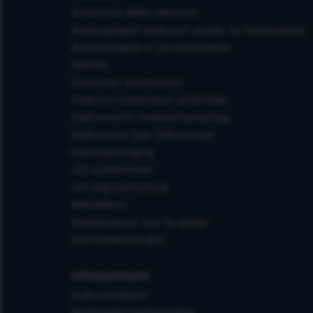
Aluminium delen exterieur
Buitenspiegels elektrisch verstel- en verwarmbaar
Buitenspiegels in carrosseriekleur
Dakrails
Dimlichten automatisch
Elektrisch bedienbare achterklep
Elektronische remkrachtverdeling
Elektronisch Sper Differentieel
koplampreiniging
LED achterlichten
LED dagrijverlichting
Metaalkleur
Parkeersensor voor en achter
Warmtewerend glas
Infotainment
Audio installatie
Multimedia-voorbereiding