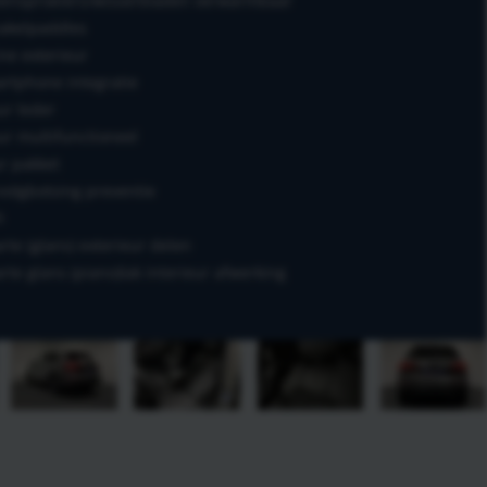
tensproeiers/wisserbladen verwarmbaar
akelpaddles
ine exterieur
rtphone integratie
ur leder
ur multifunctioneel
r pakket
volgbotsing preventie
i
rte (glans) exterieur delen
rte glans (piano)lak interieur afwerking