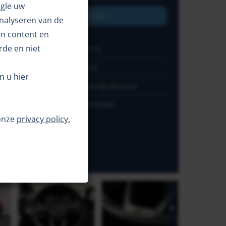
gle uw
Inruilvoorstel
analyseren van de
an content en
rde en niet
ilometerstand
92772
ouwjaar
2023
n u hier
randstof
Hybride Benzine
ransmissie
Automaat
onze
privacy policy.