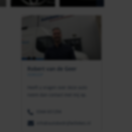
Robert van de Geer
VERKOOP
Heeft u vragen over deze auto
neem dan contact met mij op.
0344 651294
info@autobedrijfwillekes.nl