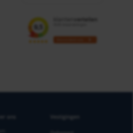
er ons
Vestigingen
am
Ophemert