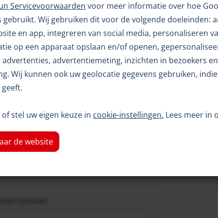
hun Servicevoorwaarden
voor meer informatie over hoe Goo
gebruikt. Wij gebruiken dit voor de volgende doeleinden: 
ebsite en app, integreren van social media, personaliseren v
atie op een apparaat opslaan en/of openen, gepersonalisee
advertenties, advertentiemeting, inzichten in bezoekers en
g. Wij kunnen ook uw geolocatie gegevens gebruiken, indie
geeft.
lvoorstel.
of stel uw eigen keuze in
cookie-instellingen.
Lees meer in 
-mailadres
*
aar de website
enteken occasion
odel occasion