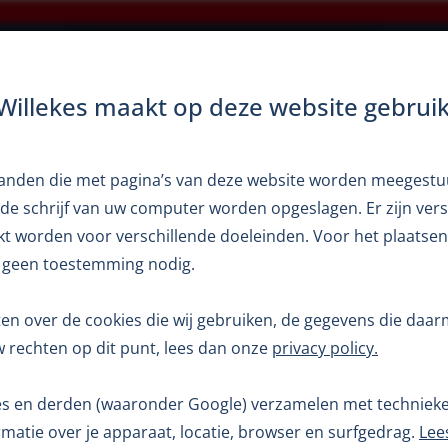
×
Openingstijden zomerperiode
Home
Occasions
Verkoop
Diensten
Verh
 Willekes maakt op deze website gebrui
estanden die met pagina’s van deze website worden meegest
de schrijf van uw computer worden opgeslagen. Er zijn vers
kt worden voor verschillende doeleinden. Voor het plaatsen
 geen toestemming nodig.
ten over de cookies die wij gebruiken, de gegevens die da
 rechten op dit punt, lees dan onze
privacy policy.
kes en derden (waaronder Google) verzamelen met technie
matie over je apparaat, locatie, browser en surfgedrag.
Lee