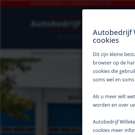
Klanten beoordelen ons gemiddeld met een 9,5!
Autobedrijf
cookies
Autobedrijf Willekes
Afspraak inruilvoorstel
Dit zijn kleine b
browser op de har
cookies die gebrui
soms wel en soms
Als u meer wilt we
worden en over uw
Autobedrijf Wille
cookies meer infor