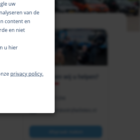
gle uw
analyseren van de
an content en
rde en niet
n u hier
onze
privacy policy.
Hoe kunnen wij u helpen?
0344 651294
info@autobedrijfwillekes.nl
Afspraak maken