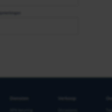
pmerkingen
Diensten
Verkoop
Ov
APK-keuring
Occasions
Te