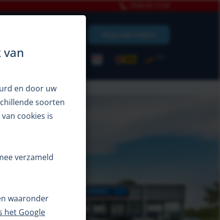
0344 65 12 94
Afspraak maken
uur
Over ons
k van
uurd en door uw
chillende soorten
 van cookies is
armee verzameld
ken waaronder
s het Google