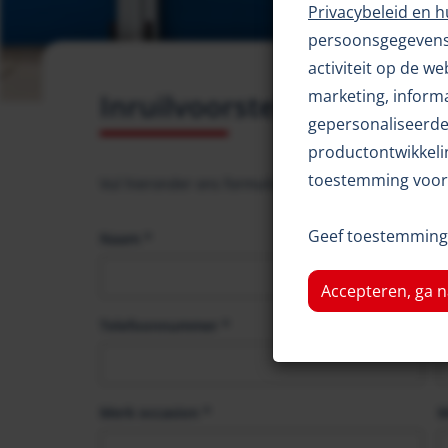
Privacybeleid en 
persoonsgegevens 
activiteit op de w
marketing, inform
Inruilvoorstel
gepersonaliseerde 
productontwikkelin
toestemming voor 
Vul hieronder ons formulier in en ontvang een inrui
Geef toestemming 
Naam
*
E
Accepteren, ga n
Telefoonnummer
*
K
Merk occasion
*
M