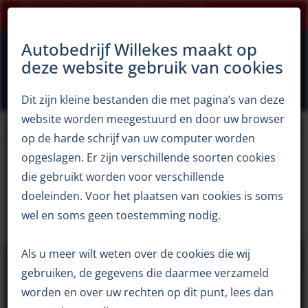
Klanten beoordelen ons gemiddeld met een 9,5!
×
0344 65 12 94
Openingstijden zomerperiode
Autobedrijf Willekes maakt op
deze website gebruik van cookies
Dit zijn kleine bestanden die met pagina’s van deze
Autobedrijf Willekes
occasions
Fiat 500 0.9 TwinAir Turbo 500S
website worden meegestuurd en door uw browser
op de harde schrijf van uw computer worden
opgeslagen. Er zijn verschillende soorten cookies
die gebruikt worden voor verschillende
doeleinden. Voor het plaatsen van cookies is soms
wel en soms geen toestemming nodig.
Als u meer wilt weten over de cookies die wij
gebruiken, de gegevens die daarmee verzameld
worden en over uw rechten op dit punt, lees dan