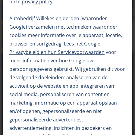
onze
privacy policy.
Autobedrijf Willekes en derden (waaronder
Google) verzamelen met technieken waaronder
cookies meer informatie over je apparaat, locatie,
browser en surfgedrag.
Lees het Google
Privacybeleid en hun Servicevoorwaarden
voor
meer informatie over hoe Google uw
Fiat 500 0.9 TwinAir Turbo
persoonsgegevens gebruikt. Wij gebruiken dit voor
500S
de volgende doeleinden: analyseren van de
activiteit op de website en app, integreren van
VERKOOPPRIJS
LEASEPRIJS
social media, personaliseren van content en
€ 6.250
€
114,76
marketing, informatie op een apparaat opslaan
en/of openen, gepersonaliseerde en niet
Proefrit maken
gepersonaliseerde advertenties,
advertentiemeting, inzichten in bezoekers en
Inruilvoorstel